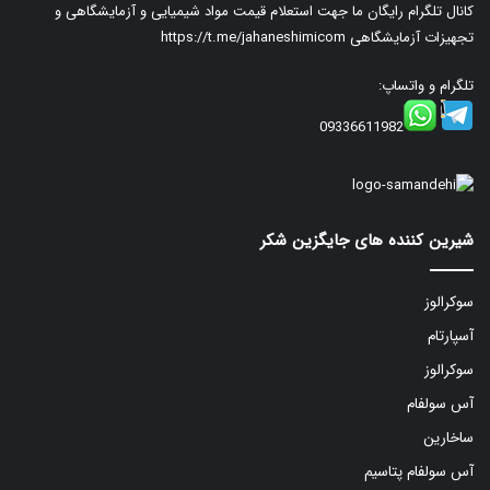
کانال تلگرام رایگان ما جهت استعلام قیمت مواد شیمیایی و آزمایشگاهی و
تجهیزات آزمایشگاهی
https://t.me/jahaneshimicom
تلگرام و واتساپ:
09336611982
شیرین کننده های جایگزین شکر
سوکرالوز
آسپارتام
سوکرالوز
آس سولفام
ساخارین
آس سولفام پتاسیم