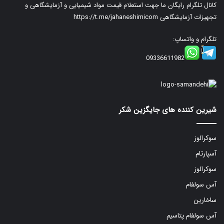
کانال تلگرام رایگان ما جهت استعلام قیمت مواد شیمیایی و آزمایشگاهی و
تجهیزات آزمایشگاهی
https://t.me/jahaneshimicom
تلگرام و واتساپ:
09336611982
شیرین کننده های جایگزین شکر
سوکرالوز
آسپارتام
سوکرالوز
آس سولفام
ساخارین
آس سولفام پتاسیم