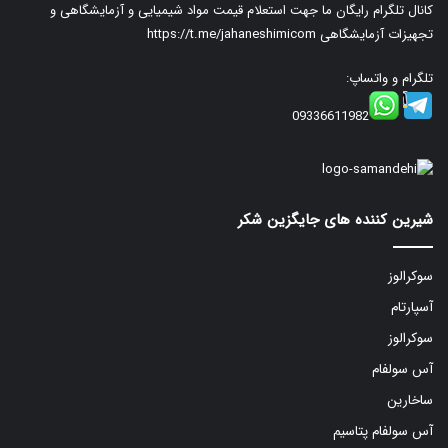
کانال تلگرام رایگان ما جهت استعلام قیمت مواد شیمیایی و آزمایشگاهی و
تجهیزات آزمایشگاهی
https://t.me/jahaneshimicom
تلگرام و واتساپ:
09336611982
شیرین کننده های جایگزین شکر
سوکرالوز
آسپارتام
سوکرالوز
آس سولفام
ساخارین
آس سولفام پتاسیم