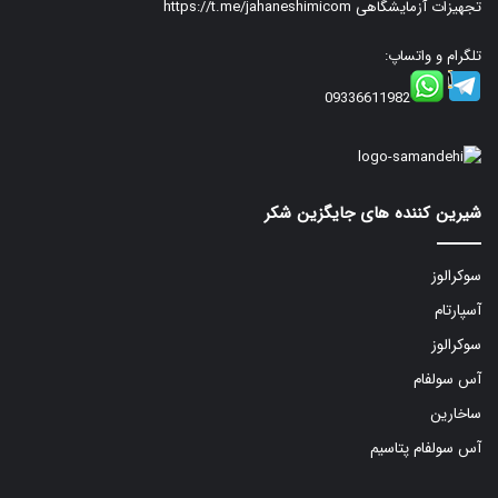
تجهیزات آزمایشگاهی
https://t.me/jahaneshimicom
تلگرام و واتساپ:
09336611982
شیرین کننده های جایگزین شکر
سوکرالوز
آسپارتام
سوکرالوز
آس سولفام
ساخارین
آس سولفام پتاسیم