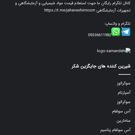
کانال تلگرام رایگان ما جهت استعلام قیمت مواد شیمیایی و آزمایشگاهی و
تجهیزات آزمایشگاهی
https://t.me/jahaneshimicom
تلگرام و واتساپ:
09336611982
شیرین کننده های جایگزین شکر
سوکرالوز
آسپارتام
سوکرالوز
آس سولفام
ساخارین
آس سولفام پتاسیم