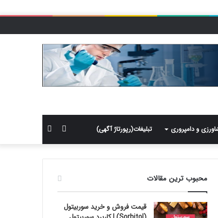
سایدبار
جستجو
اورزی و دامپروری
تبلیغات(رپورتاژ آگهی)
برای
محبوب ترین مقالات
قیمت فروش و خرید سوربیتول
(Sorbitol) | کاربرد سوربیتول