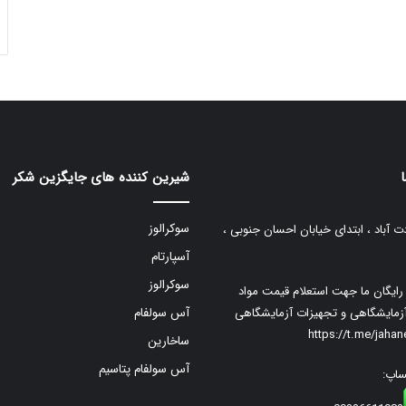
شیرین کننده های جایگزین شکر
سوکرالوز
ت آباد ، ابتدای خیابان احسان جنوبی ،
آسپارتام
سوکرالوز
م رایگان ما جهت استعلام قیمت مواد
زمایشگاهی و تجهیزات آزمایشگاهی
آس سولفام
https://t.me/jaha
ساخارین
آس سولفام پتاسیم
ساپ: