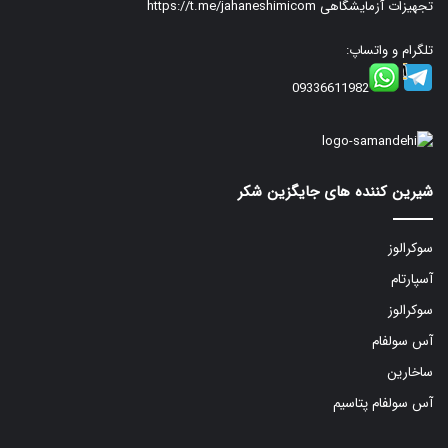
تجهیزات آزمایشگاهی
https://t.me/jahaneshimicom
تلگرام و واتساپ:
09336611982
شیرین کننده های جایگزین شکر
سوکرالوز
آسپارتام
سوکرالوز
آس سولفام
ساخارین
آس سولفام پتاسیم