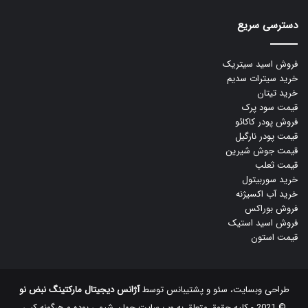
دسترسی سریع
فروش اسید سیتریک
خرید سیترات سدیم
خرید تیتان
قیمت سود پرک
فروش پودر کاکائو
قیمت پودر نارگیل
قیمت جوش شیرین
قیمت ثعلب
خرید سوربیتول
خرید آب اکسیژنه
فروش بوراکس
فروش اسید استیک
قیمت استون
طراحی وبسایت، سئو و پشتیبانس توسط
آژانس دیجیتال مارکتینگ نبض نو
© 2021 - کلیه حقوق متعلق به وب سایت جهان شیمی بوده و هرگونه کپی