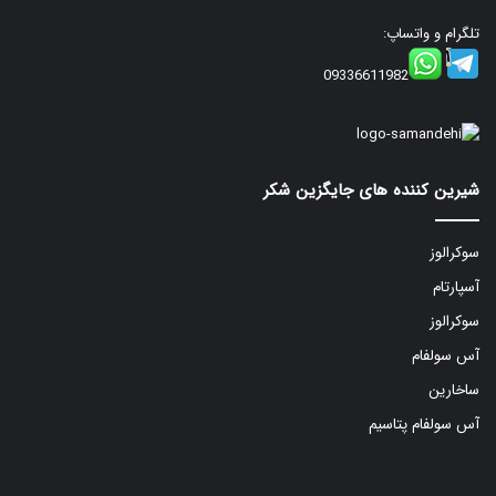
تلگرام و واتساپ:
09336611982
شیرین کننده های جایگزین شکر
سوکرالوز
آسپارتام
سوکرالوز
آس سولفام
ساخارین
آس سولفام پتاسیم