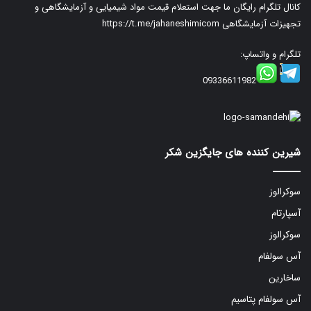
کانال تلگرام رایگان ما جهت استعلام قیمت مواد شیمیایی و آزمایشگاهی و
تجهیزات آزمایشگاهی
https://t.me/jahaneshimicom
تلگرام و واتساپ:
09336611982
شیرین کننده های جایگزین شکر
سوکرالوز
آسپارتام
سوکرالوز
آس سولفام
ساخارین
آس سولفام پتاسیم