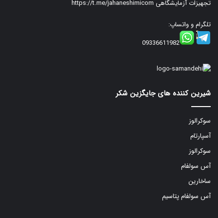
تجهیزات آزمایشگاهی
https://t.me/jahaneshimicom
تلگرام و واتساپ:
09336611982
شیرین کننده های جایگزین شکر
سوکرالوز
آسپارتام
سوکرالوز
آس سولفام
ساخارین
آس سولفام پتاسیم