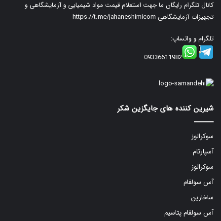
کانال تلگرام رایگان ما جهت استعلام قیمت مواد شیمیایی و آزمایشگاهی و
تجهیزات آزمایشگاهی
https://t.me/jahaneshimicom
تلگرام و واتساپ:
09336611982
شیرین کننده های جایگزین شکر
سوکرالوز
آسپارتام
سوکرالوز
آس سولفام
ساخارین
آس سولفام پتاسیم