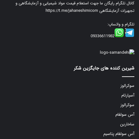
کانال تلگرام رایگان ما جهت استعلام قیمت مواد شیمیایی و آزمایشگاهی و
تجهیزات آزمایشگاهی
https://t.me/jahaneshimicom
تلگرام و واتساپ:
09336611982
شیرین کننده های جایگزین شکر
سوکرالوز
آسپارتام
سوکرالوز
آس سولفام
ساخارین
آس سولفام پتاسیم