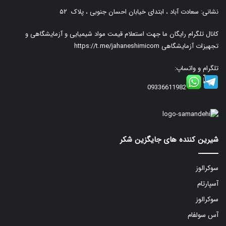
نشانی: سعادت آباد ، ابتدای خیابان احسان جنوبی ، پلاک ۵۲
کانال تلگرام رایگان ما جهت استعلام قیمت مواد شیمیایی و آزمایشگاهی و
تجهیزات آزمایشگاهی
https://t.me/jahaneshimicom
تلگرام و واتساپ:
09336611982
شیرین کننده های جایگزین شکر
سوکرالوز
آسپارتام
سوکرالوز
آس سولفام