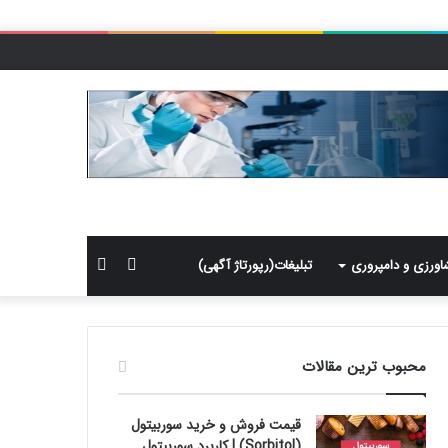
سایدبار
جستجو
اورزی و دامپروری
تبلیغات(رپورتاژ آگهی)
برای
محبوب ترین مقالات
قیمت فروش و خرید سوربیتول
(Sorbitol) | کاربرد سوربیتول