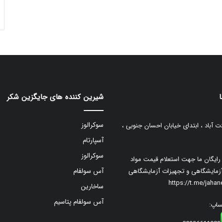
شیرین کننده های جایگزین شکر
سوکرالوز
ت آباد ، ابتدای خیابان احسان جنوبی ،
آسپارتام
سوکرالوز
م رایگان ما جهت استعلام قیمت مواد
زمایشگاهی و تجهیزات آزمایشگاهی
آس سولفام
https://t.me/jaha
ساخارین
آس سولفام پتاسیم
ساپ: