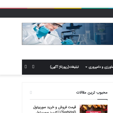
سایدبار
جستجو
اورزی و دامپروری
تبلیغات(رپورتاژ آگهی)
برای
محبوب ترین مقالات
قیمت فروش و خرید سوربیتول
(Sorbitol) | کاربرد سوربیتول