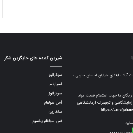
شیرین کننده های جایگزین شکر
سوکرالوز
ت آباد ، ابتدای خیابان احسان جنوبی ،
آسپارتام
سوکرالوز
م رایگان ما جهت استعلام قیمت مواد
زمایشگاهی و تجهیزات آزمایشگاهی
آس سولفام
https://t.me/jaha
ساخارین
آس سولفام پتاسیم
ساپ: