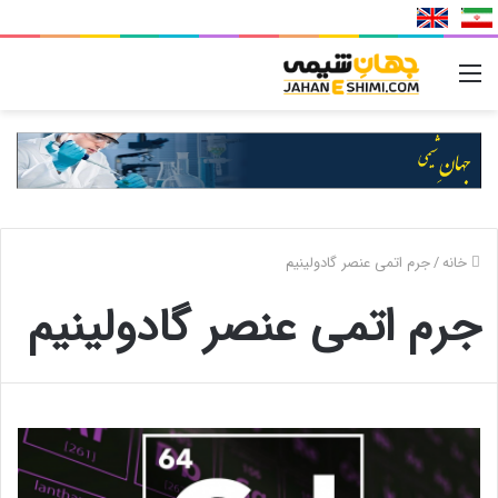
منو
خانه
/
جرم اتمی عنصر گادولینیم
جرم اتمی عنصر گادولینیم