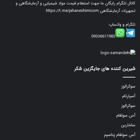
کانال تلگرام رایگان ما جهت استعلام قیمت مواد شیمیایی و آزمایشگاهی و
تجهیزات آزمایشگاهی
https://t.me/jahaneshimicom
تلگرام و واتساپ:
09336611982
شیرین کننده های جایگزین شکر
سوکرالوز
آسپارتام
سوکرالوز
آس سولفام
ساخارین
آس سولفام پتاسیم