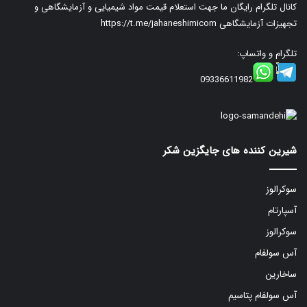
کانال تلگرام رایگان ما جهت استعلام قیمت مواد شیمیایی و آزمایشگاهی و
تجهیزات آزمایشگاهی
https://t.me/jahaneshimicom
تلگرام و واتساپ:
09336611982
شیرین کننده های جایگزین شکر
سوکرالوز
آسپارتام
سوکرالوز
آس سولفام
ساخارین
آس سولفام پتاسیم