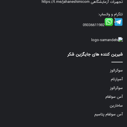
تجهیزات آزمایشگاهی
https://t.me/jahaneshimicom
تلگرام و واتساپ:
09336611982
شیرین کننده های جایگزین شکر
سوکرالوز
آسپارتام
سوکرالوز
آس سولفام
ساخارین
آس سولفام پتاسیم