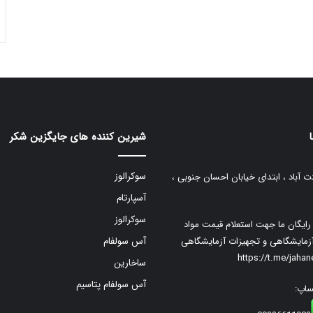
شیرین کننده های جایگزین شکر
سوکرالوز
ت آباد ، ابتدای خیابان احسان جنوبی ،
آسپارتام
سوکرالوز
م رایگان ما جهت استعلام قیمت مواد
زمایشگاهی و تجهیزات آزمایشگاهی
آس سولفام
https://t.me/jaha
ساخارین
آس سولفام پتاسیم
ساپ: