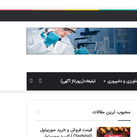
سایدبار
جستجو
اورزی و دامپروری
تبلیغات(رپورتاژ آگهی)
برای
محبوب ترین مقالات
قیمت فروش و خرید سوربیتول
(Sorbitol) | کاربرد سوربیتول