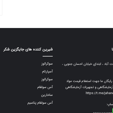
شیرین کننده های جایگزین شکر
سوکرالوز
ت آباد ، ابتدای خیابان احسان جنوبی ،
آسپارتام
سوکرالوز
م رایگان ما جهت استعلام قیمت مواد
زمایشگاهی و تجهیزات آزمایشگاهی
آس سولفام
https://t.me/jaha
ساخارین
آس سولفام پتاسیم
ساپ: