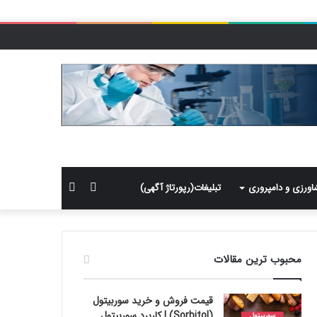
سایدبار
جستجو
اورزی و دامپروری
تبلیغات(رپورتاژ آگهی)
برای
محبوب ترین مقالات
قیمت فروش و خرید سوربیتول
(Sorbitol) | کاربرد سوربیتول