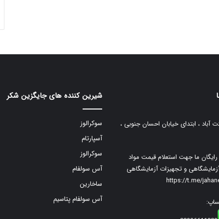
شیرین کننده های جایگزین شکر
سوکرالوز
ت آباد ، ابتدای خیابان احسان جنوبی ،
آسپارتام
سوکرالوز
م رایگان ما جهت استعلام قیمت مواد
زمایشگاهی و تجهیزات آزمایشگاهی
آس سولفام
https://t.me/jaha
ساخارین
آس سولفام پتاسیم
ساپ: