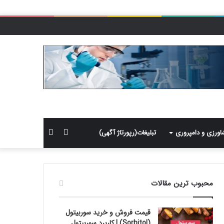
سایدبار
جستجو
اورزی و دامپروری
تبلیغات(رپورتاژ آگهی)
برای
محبوب ترین مقالات
قیمت فروش و خرید سوربیتول
(Sorbitol) | کاربرد سوربیتول