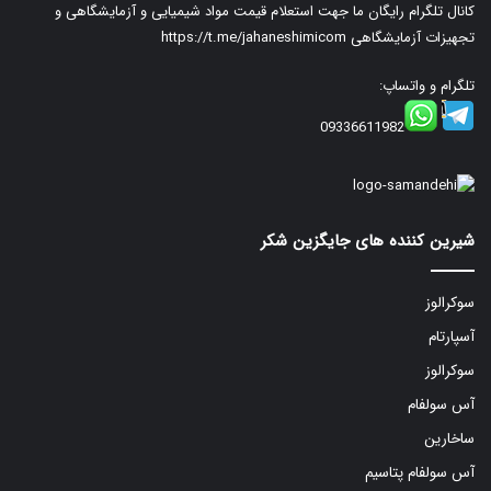
کانال تلگرام رایگان ما جهت استعلام قیمت مواد شیمیایی و آزمایشگاهی و
تجهیزات آزمایشگاهی
https://t.me/jahaneshimicom
تلگرام و واتساپ:
09336611982
شیرین کننده های جایگزین شکر
سوکرالوز
آسپارتام
سوکرالوز
آس سولفام
ساخارین
آس سولفام پتاسیم