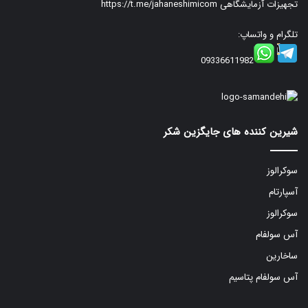
تجهیزات آزمایشگاهی
https://t.me/jahaneshimicom
تلگرام و واتساپ:
09336611982
شیرین کننده های جایگزین شکر
سوکرالوز
آسپارتام
سوکرالوز
آس سولفام
ساخارین
آس سولفام پتاسیم