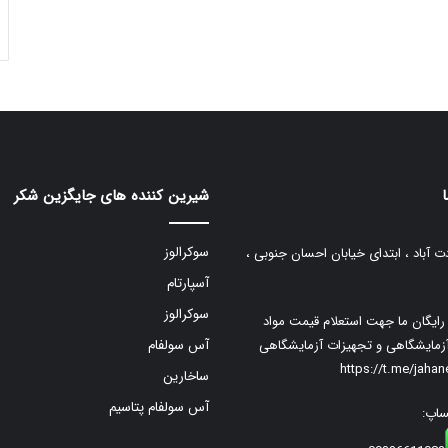
شیرین کننده های جایگزین شکر
سوکرالوز
ت آباد ، ابتدای خیابان احسان جنوبی ،
آسپارتام
سوکرالوز
م رایگان ما جهت استعلام قیمت مواد
زمایشگاهی و تجهیزات آزمایشگاهی
آس سولفام
https://t.me/jaha
ساخارین
آس سولفام پتاسیم
ساپ: