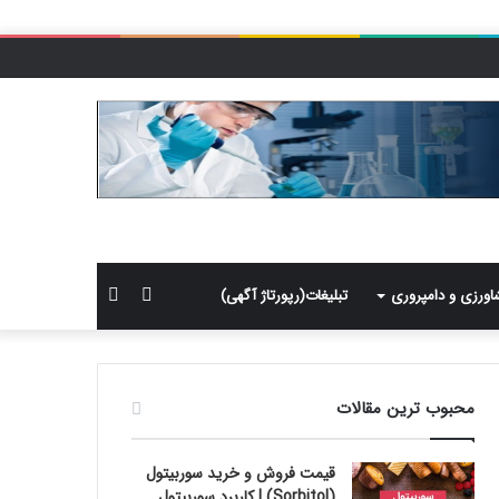
سایدبار
جستجو
اورزی و دامپروری
تبلیغات(رپورتاژ آگهی)
برای
محبوب ترین مقالات
قیمت فروش و خرید سوربیتول
(Sorbitol) | کاربرد سوربیتول