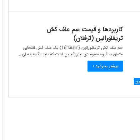
کاربردها و قیمت سم علف کش
تریفلورالین (ترفلان)
سم علف کش تریفلورالین (Trifluralin) یک علف کش انتخابی
متعلق به گروه سموم دی نيتروآنيلين است که طیف گسترده ای…
بیشتر بخوانید »
ری