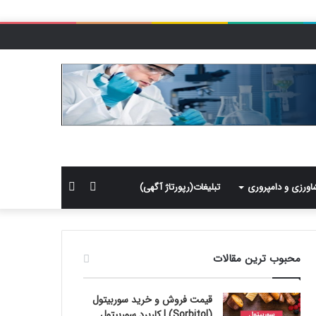
سایدبار
جستجو
اورزی و دامپروری
تبلیغات(رپورتاژ آگهی)
برای
محبوب ترین مقالات
قیمت فروش و خرید سوربیتول
(Sorbitol) | کاربرد سوربیتول