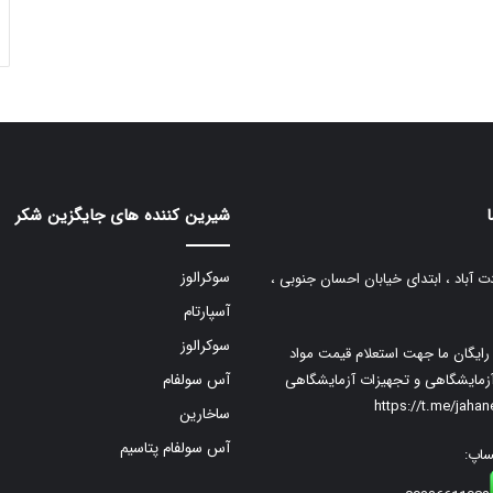
شیرین کننده های جایگزین شکر
سوکرالوز
ت آباد ، ابتدای خیابان احسان جنوبی ،
آسپارتام
سوکرالوز
م رایگان ما جهت استعلام قیمت مواد
زمایشگاهی و تجهیزات آزمایشگاهی
آس سولفام
https://t.me/jaha
ساخارین
آس سولفام پتاسیم
ساپ: