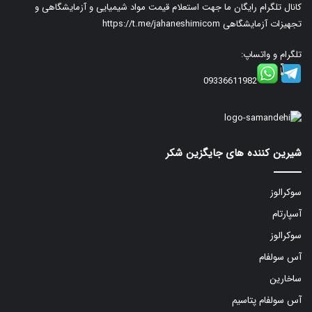
کانال تلگرام رایگان ما جهت استعلام قیمت مواد شیمیایی و آزمایشگاهی و
تجهیزات آزمایشگاهی
https://t.me/jahaneshimicom
تلگرام و واتساپ:
09336611982
شیرین کننده های جایگزین شکر
سوکرالوز
آسپارتام
سوکرالوز
آس سولفام
ساخارین
آس سولفام پتاسیم