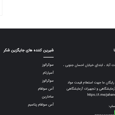
شیرین کننده های جایگزین شکر
سوکرالوز
ت آباد ، ابتدای خیابان احسان جنوبی ،
آسپارتام
سوکرالوز
م رایگان ما جهت استعلام قیمت مواد
زمایشگاهی و تجهیزات آزمایشگاهی
آس سولفام
https://t.me/jaha
ساخارین
آس سولفام پتاسیم
ساپ: