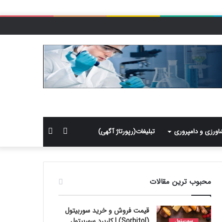
سایدبار
جستجو
اورزی و دامپروری
تبلیغات(رپورتاژ آگهی)
برای
محبوب ترین مقالات
قیمت فروش و خرید سوربیتول
(Sorbitol) | کاربرد سوربیتول