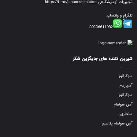
تجهیزات آزمایشگاهی
https://t.me/jahaneshimicom
تلگرام و واتساپ:
09336611982
شیرین کننده های جایگزین شکر
سوکرالوز
آسپارتام
سوکرالوز
آس سولفام
ساخارین
آس سولفام پتاسیم