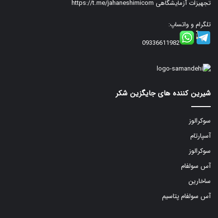
تجهیزات آزمایشگاهی
https://t.me/jahaneshimicom
تلگرام و واتساپ:
09336611982
شیرین کننده های جایگزین شکر
سوکرالوز
آسپارتام
سوکرالوز
آس سولفام
ساخارین
آس سولفام پتاسیم