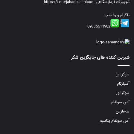
تجهیزات آزمایشگاهی
https://t.me/jahaneshimicom
تلگرام و واتساپ:
09336611982
شیرین کننده های جایگزین شکر
سوکرالوز
آسپارتام
سوکرالوز
آس سولفام
ساخارین
آس سولفام پتاسیم