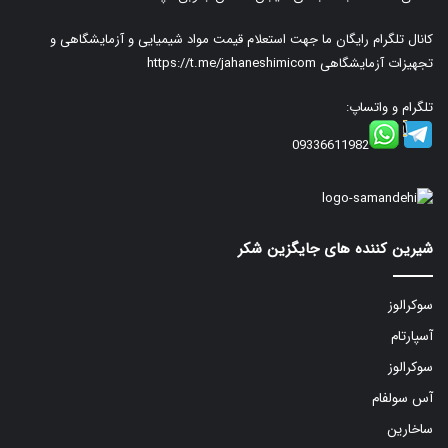
کانال تلگرام رایگان ما جهت استعلام قیمت مواد شیمیایی و آزمایشگاهی و
تجهیزات آزمایشگاهی
https://t.me/jahaneshimicom
تلگرام و واتساپ:
09336611982
شیرین کننده های جایگزین شکر
سوکرالوز
آسپارتام
سوکرالوز
آس سولفام
ساخارین