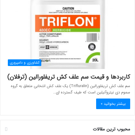
کشاورزی و دامپروری
کاربردها و قیمت سم علف کش تریفلورالین (ترفلان)
سم علف کش تریفلورالین (Trifluralin) یک علف کش انتخابی متعلق به گروه
سموم دی نيتروآنيلين است که طیف گسترده ای…
بیشتر بخوانید »
محبوب ترین مقالات