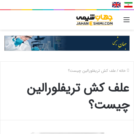
منو
خانه
/
علف کش تریفلورالین چیست؟
علف کش تریفلورالین
چیست؟