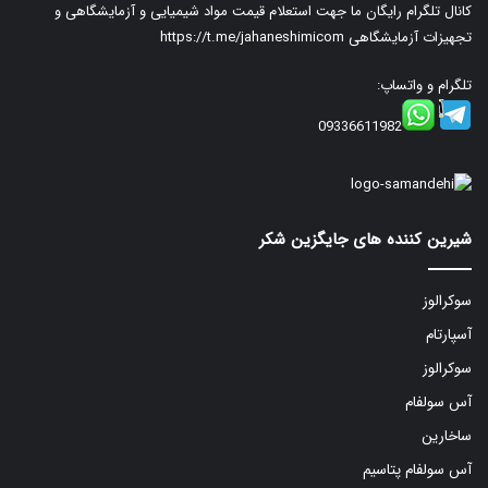
کانال تلگرام رایگان ما جهت استعلام قیمت مواد شیمیایی و آزمایشگاهی و
تجهیزات آزمایشگاهی
https://t.me/jahaneshimicom
تلگرام و واتساپ:
09336611982
شیرین کننده های جایگزین شکر
سوکرالوز
آسپارتام
سوکرالوز
آس سولفام
ساخارین
آس سولفام پتاسیم