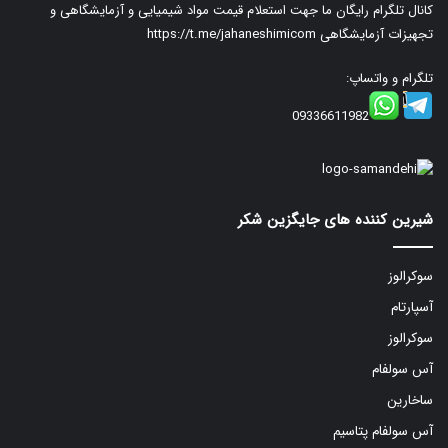
کانال تلگرام رایگان ما جهت استعلام قیمت مواد شیمیایی و آزمایشگاهی و
تجهیزات آزمایشگاهی
https://t.me/jahaneshimicom
تلگرام و واتساپ:
09336611982
شیرین کننده های جایگزین شکر
سوکرالوز
آسپارتام
سوکرالوز
آس سولفام
ساخارین
آس سولفام پتاسیم