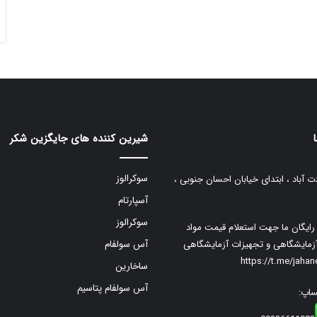
شیرین کننده های جایگزین شکر
سوکرالوز
ت آباد ، ابتدای خیابان احسان جنوبی ،
آسپارتام
سوکرالوز
م رایگان ما جهت استعلام قیمت مواد
زمایشگاهی و تجهیزات آزمایشگاهی
آس سولفام
https://t.me/jaha
ساخارین
آس سولفام پتاسیم
ساپ: