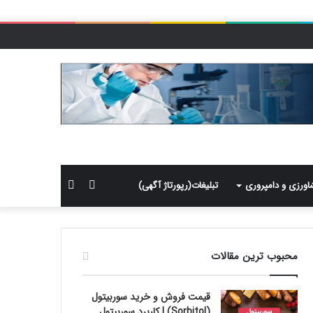
سایدبار
جستجو
اورزی و دامپروری
تبلیغات(رپورتاژ آگهی)
برای
محبوب ترین مقالات
قیمت فروش و خرید سوربیتول
(Sorbitol) | کاربرد سوربیتول