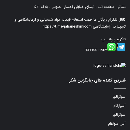
نشانی: سعادت آباد ، ابتدای خیابان احسان جنوبی ، پلاک ۵۲
کانال تلگرام رایگان ما جهت استعلام قیمت مواد شیمیایی و آزمایشگاهی و
تجهیزات آزمایشگاهی
https://t.me/jahaneshimicom
تلگرام و واتساپ:
09336611982
شیرین کننده های جایگزین شکر
سوکرالوز
آسپارتام
سوکرالوز
آس سولفام