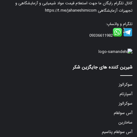
کانال تلگرام رایگان ما جهت استعلام قیمت مواد شیمیایی و آزمایشگاهی و
تجهیزات آزمایشگاهی
https://t.me/jahaneshimicom
تلگرام و واتساپ:
09336611982
شیرین کننده های جایگزین شکر
سوکرالوز
آسپارتام
سوکرالوز
آس سولفام
ساخارین
آس سولفام پتاسیم