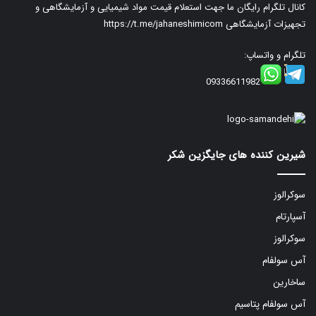
کانال تلگرام رایگان ما جهت استعلام قیمت مواد شیمیایی و آزمایشگاهی و
تجهیزات آزمایشگاهی
https://t.me/jahaneshimicom
تلگرام و واتساپ:
09336611982
شیرین کننده های جایگزین شکر
سوکرالوز
آسپارتام
سوکرالوز
آس سولفام
ساخارین
آس سولفام پتاسیم