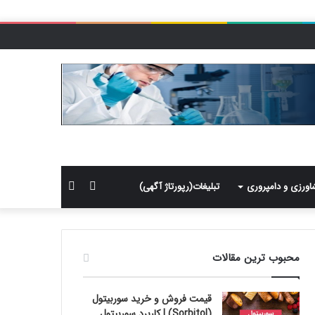
سایدبار
جستجو
اورزی و دامپروری
تبلیغات(رپورتاژ آگهی)
برای
محبوب ترین مقالات
قیمت فروش و خرید سوربیتول
(Sorbitol) | کاربرد سوربیتول