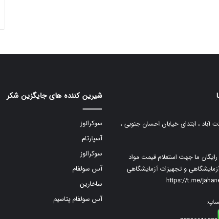
شیرین کننده های جایگزین شکر
سوکرالوز
ت آباد ، ابتدای خیابان احسان جنوبی ،
آسپارتام
سوکرالوز
م رایگان ما جهت استعلام قیمت مواد
زمایشگاهی و تجهیزات آزمایشگاهی
آس سولفام
https://t.me/jaha
ساخارین
آس سولفام پتاسیم
ساپ: