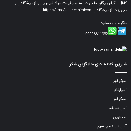
کانال تلگرام رایگان ما جهت استعلام قیمت مواد شیمیایی و آزمایشگاهی و
تجهیزات آزمایشگاهی
https://t.me/jahaneshimicom
تلگرام و واتساپ:
09336611982
شیرین کننده های جایگزین شکر
سوکرالوز
آسپارتام
سوکرالوز
آس سولفام
ساخارین
آس سولفام پتاسیم