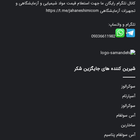
کانال تلگرام رایگان ما جهت استعلام قیمت مواد شیمیایی و آزمایشگاهی و
تجهیزات آزمایشگاهی
https://t.me/jahaneshimicom
تلگرام و واتساپ:
09336611982
شیرین کننده های جایگزین شکر
سوکرالوز
آسپارتام
سوکرالوز
آس سولفام
ساخارین
آس سولفام پتاسیم