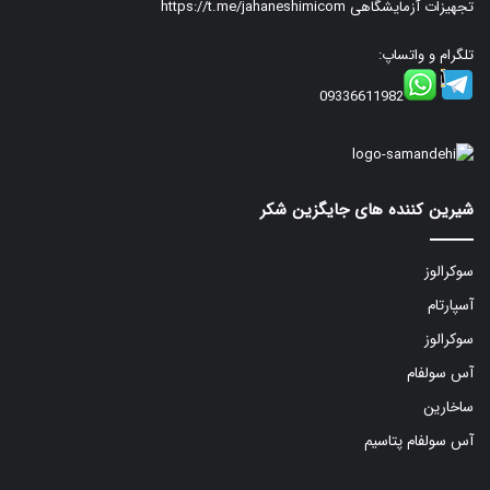
تجهیزات آزمایشگاهی
https://t.me/jahaneshimicom
تلگرام و واتساپ:
09336611982
شیرین کننده های جایگزین شکر
سوکرالوز
آسپارتام
سوکرالوز
آس سولفام
ساخارین
آس سولفام پتاسیم