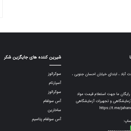
شیرین کننده های جایگزین شکر
سوکرالوز
ت آباد ، ابتدای خیابان احسان جنوبی ،
آسپارتام
سوکرالوز
م رایگان ما جهت استعلام قیمت مواد
زمایشگاهی و تجهیزات آزمایشگاهی
آس سولفام
https://t.me/jaha
ساخارین
آس سولفام پتاسیم
ساپ: