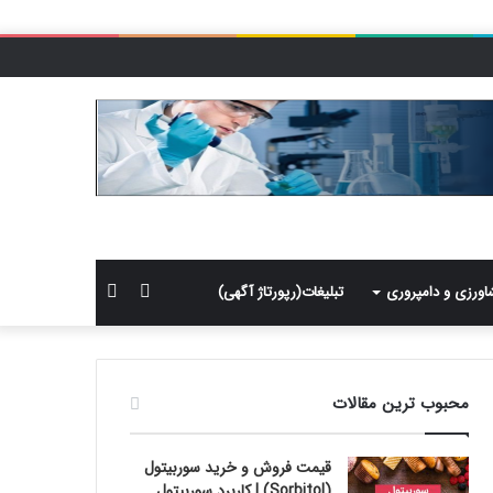
سایدبار
جستجو
اورزی و دامپروری
تبلیغات(رپورتاژ آگهی)
برای
محبوب ترین مقالات
قیمت فروش و خرید سوربیتول
(Sorbitol) | کاربرد سوربیتول