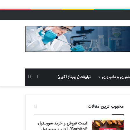
سایدبار
جستجو
اورزی و دامپروری
تبلیغات(رپورتاژ آگهی)
برای
محبوب ترین مقالات
قیمت فروش و خرید سوربیتول
(Sorbitol) | کاربرد سوربیتول