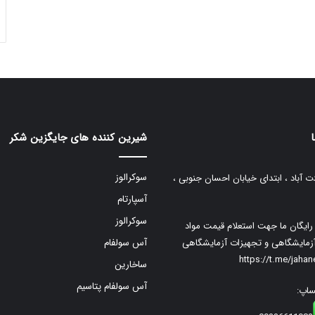
شیرین کننده های جایگزین شکر
سوکرالوز
ت آباد ، ابتدای خیابان احسان جنوبی ،
آسپارتام
سوکرالوز
م رایگان ما جهت استعلام قیمت مواد
زمایشگاهی و تجهیزات آزمایشگاهی
آس سولفام
https://t.me/jaha
ساخارین
آس سولفام پتاسیم
ساپ: