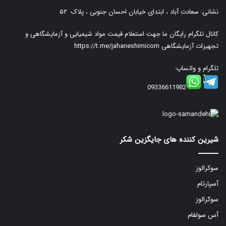
نشانی: سعادت آباد ، ابتدای خیابان احسان جنوبی ، پلاک ۵۲
کانال تلگرام رایگان ما جهت استعلام قیمت مواد شیمیایی و آزمایشگاهی و
تجهیزات آزمایشگاهی
https://t.me/jahaneshimicom
تلگرام و واتساپ:
09336611982
شیرین کننده های جایگزین شکر
سوکرالوز
آسپارتام
سوکرالوز
آس سولفام