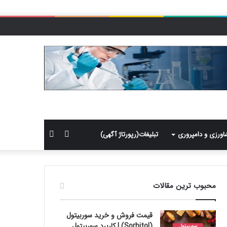
سایدبار
جستجو
اورزی و دامپروری
تبلیغات(رپورتاژ آگهی)
برای
محبوب ترین مقالات
قیمت فروش و خرید سوربیتول
(Sorbitol) | کاربرد سوربیتول