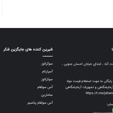
شیرین کننده های جایگزین شکر
سوکرالوز
ت آباد ، ابتدای خیابان احسان جنوبی ،
آسپارتام
سوکرالوز
م رایگان ما جهت استعلام قیمت مواد
زمایشگاهی و تجهیزات آزمایشگاهی
آس سولفام
https://t.me/jaha
ساخارین
آس سولفام پتاسیم
ساپ: