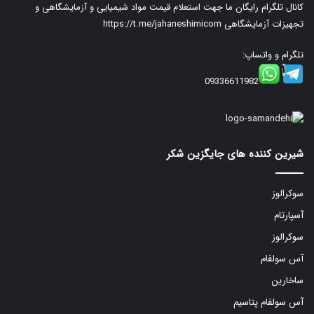
کانال تلگرام رایگان ما جهت استعلام قیمت مواد شیمیایی و آزمایشگاهی و
تجهیزات آزمایشگاهی
https://t.me/jahaneshimicom
تلگرام و واتساپ:
09336611982
شیرین کننده های جایگزین شکر
سوکرالوز
آسپارتام
سوکرالوز
آس سولفام
ساخارین
آس سولفام پتاسیم