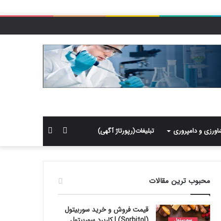
سایدبار
جستجو
اورزی و دامپروری
تبلیغات(رپورتاژ آگهی)
برای
محبوب ترین مقالات
قیمت فروش و خرید سوربیتول
(Sorbitol) | کاربرد سوربیتول