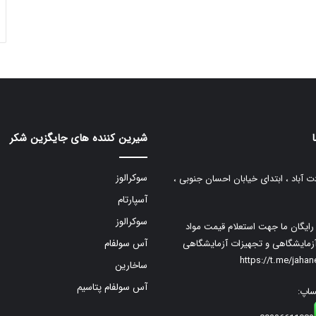
شیرین کننده های جایگزین شکر
سوکرالوز
ت آباد ، ابتدای خیابان احسان جنوبی ،
آسپارتام
سوکرالوز
م رایگان ما جهت استعلام قیمت مواد
زمایشگاهی و تجهیزات آزمایشگاهی
آس سولفام
https://t.me/jaha
ساخارین
آس سولفام پتاسیم
ساپ: