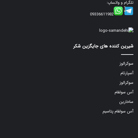
تلگرام و واتساپ:
09336611982
شیرین کننده های جایگزین شکر
سوکرالوز
آسپارتام
سوکرالوز
آس سولفام
ساخارین
آس سولفام پتاسیم