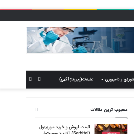
سایدبار
جستجو
اورزی و دامپروری
تبلیغات(رپورتاژ آگهی)
برای
محبوب ترین مقالات
قیمت فروش و خرید سوربیتول
(Sorbitol) | کاربرد سوربیتول