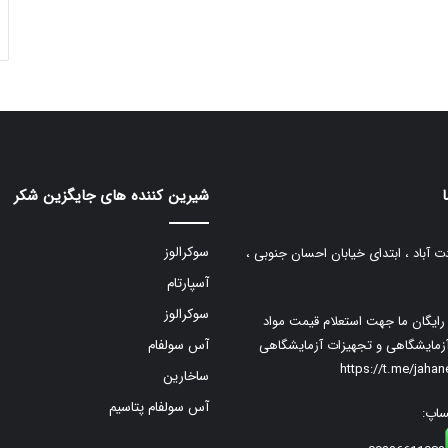
شیرین کننده های جایگزین شکر
سوکرالوز
ت آباد ، ابتدای خیابان احسان جنوبی ،
آسپارتام
سوکرالوز
م رایگان ما جهت استعلام قیمت مواد
زمایشگاهی و تجهیزات آزمایشگاهی
آس سولفام
https://t.me/jaha
ساخارین
آس سولفام پتاسیم
ساپ: