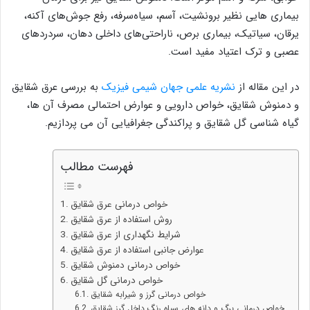
بیماری هایی نظیر برونشیت، آسم، سیاه‌سرفه، رفع جوش‌های آکنه،
یرقان، سیاتیک، بیماری برص، ناراحتى‌هاى داخلى دهان، سردردهاى
عصبى و ترک اعتیاد مفید است.
در این مقاله از
نشریه علمی جهان شیمی فیزیک
به بررسی عرق شقایق
و دمنوش شقایق، خواص دارویی و عوارض احتمالی مصرف آن ها،
گیاه شناسی گل شقایق و پراکندگی جغرافیایی آن می پردازیم.
فهرست مطالب
خواص درمانی عرق شقایق
روش استفاده از عرق شقایق
شرایط نگهداری از عرق شقایق
عوارض جانبی استفاده از عرق شقایق
خواص درمانی دمنوش شقایق
خواص درمانی گل شقایق
خواص درمانی گرز و شیرابه شقایق
خواص درمانی برگ و دانه های سیاه رنگ داخل گرز شقایق