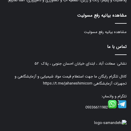
پلاستیک و پلیمر، رنگ و رزین، تصفیه آب و کشاورزی و دامپروری، آشنا نماییم.
مشاهده بیانیه رفع مسولیت
مشاهده بیانیه رفع مسولیت
تماس با ما
نشانی: سعادت آباد ، ابتدای خیابان احسان جنوبی ، پلاک ۵۲
کانال تلگرام رایگان ما جهت استعلام قیمت مواد شیمیایی و آزمایشگاهی و
تجهیزات آزمایشگاهی
https://t.me/jahaneshimicom
تلگرام و واتساپ:
09336611982