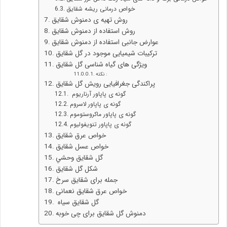
خواص درمانی ریشه شقایق
روش تهیه ی دمنوش شقایق
روش استفاده از دمنوش شقایق
عوارض جانبی استفاده از دمنوش شقایق
ترکیبات شیمیایی موجود در گل شقایق
ویژگی های گیاه شناسی گل شقایق
نکته :
پراکندگی جغرافیایی رویش گل شقایق
گونه ی پاپاور آرناریوم
گونه ی پاپاور لاسروم
گونه ی پاپاور ماکروستوموم
گونه ی پاپاور تنویفولیوم
خواص عرق شقایق
خواص عسل شقایق
گل شقايق وحشي
شکل گل شقایق
جمله برای شقایق سرخ
خواص عرق شقایق نعمانی
گل شقایق سیاه
دمنوش گل شقایق برای چی خوبه