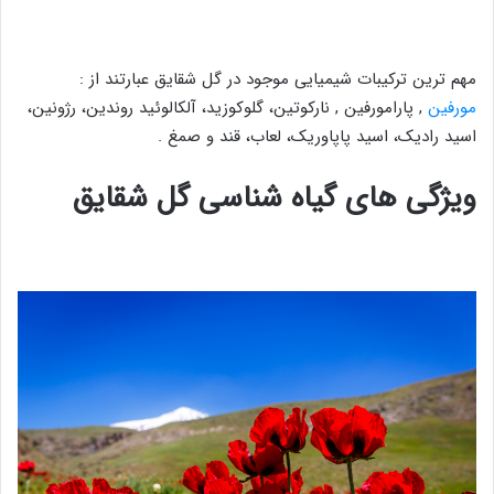
مهم ترین ترکیبات شیمیایی موجود در گل شقایق عبارتند از :
مورفین
, پارامورفین , نارکوتین، گلوکوزید، آلکالوئید روندین، رژونین،
اسید رادیک، اسید پاپاوریک، لعاب، قند و صمغ .
ویژگی های گیاه شناسی گل شقایق